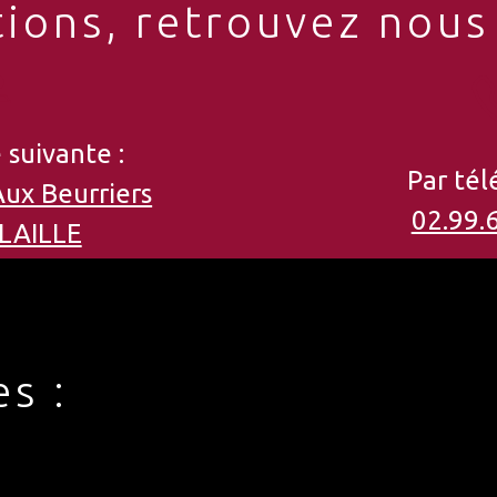
ions, retrouvez nous 
 suivante :
Par tél
Aux Beurriers
02.99.
LAILLE
es :