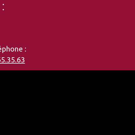
:
éphone :
65.35.63