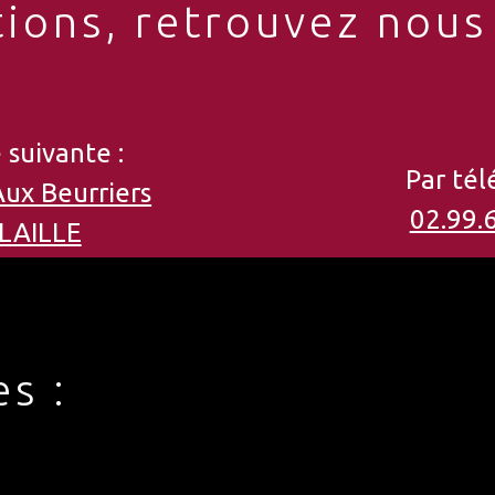
ions, retrouvez nous 
 suivante :
Par tél
Aux Beurriers
02.99.
LAILLE
es :