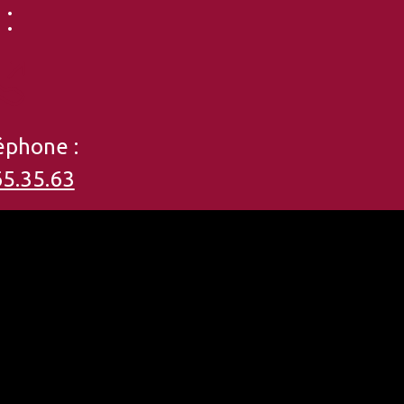
:
éphone :
65.35.63